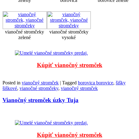
zelený
borovica
borovice zelené
vianočné stromčeky
vianočné stromčeky
zelené
vysoké
Kúpiť vianočný stromček
Posted in
vianočný stromček
|
Tagged
borovica borovice
,
šišky
šiškové
,
vianočné stromčeky
,
vianočný stromček
Vianočný stromček úzky Tuja
Kúpiť vianočný stromček