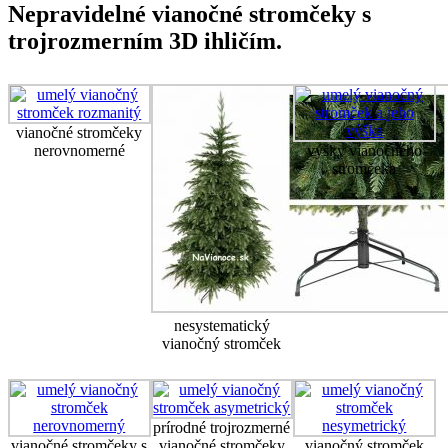
Nepravidelné vianočné stromčeky s
trojrozmerním 3D ihličím.
vianočné stromčeky
nerovnomerné
výšky vianočného
stromčeka
nesystematický
vianočný stromček
prírodné trojrozmerné
vianočné stromčeky s
vianočné stromčeky
vianočný stromček