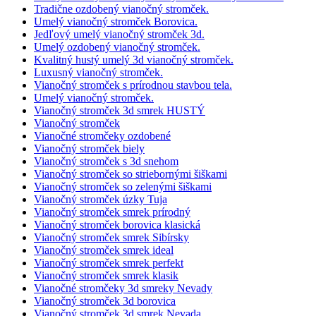
Tradične ozdobený vianočný stromček.
Umelý vianočný stromček Borovica.
Jedľový umelý vianočný stromček 3d.
Umelý ozdobený vianočný stromček.
Kvalitný hustý umelý 3d vianočný stromček.
Luxusný vianočný stromček.
Vianočný stromček s prírodnou stavbou tela.
Umelý vianočný stromček.
Vianočný stromček 3d smrek HUSTÝ
Vianočný stromček
Vianočné stromčeky ozdobené
Vianočný stromček biely
Vianočný stromček s 3d snehom
Vianočný stromček so striebornými šiškami
Vianočný stromček so zelenými šiškami
Vianočný stromček úzky Tuja
Vianočný stromček smrek prírodný
Vianočný stromček borovica klasická
Vianočný stromček smrek Sibírsky
Vianočný stromček smrek ideal
Vianočný stromček smrek perfekt
Vianočný stromček smrek klasik
Vianočné stromčeky 3d smreky Nevady
Vianočný stromček 3d borovica
Vianočný stromček 3d smrek Nevada