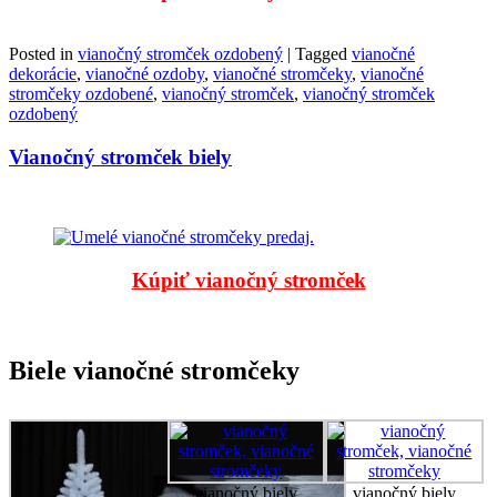
Posted in
vianočný stromček ozdobený
|
Tagged
vianočné
dekorácie
,
vianočné ozdoby
,
vianočné stromčeky
,
vianočné
stromčeky ozdobené
,
vianočný stromček
,
vianočný stromček
ozdobený
Vianočný stromček biely
Kúpiť vianočný stromček
Biele vianočné stromčeky
vianočný biely
vianočný biely