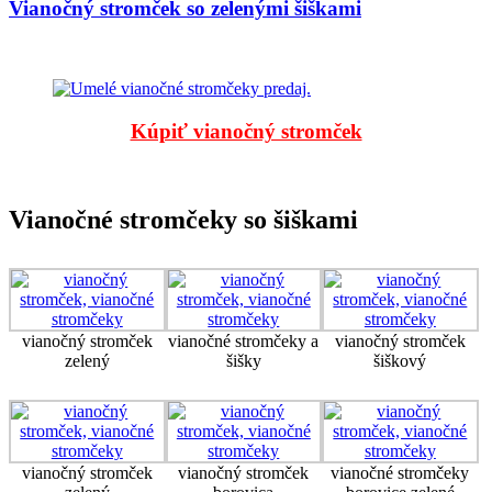
Vianočný stromček so zelenými šiškami
Kúpiť vianočný stromček
Vianočné stromčeky so šiškami
vianočný stromček
vianočné stromčeky a
vianočný stromček
zelený
šišky
šiškový
vianočný stromček
vianočný stromček
vianočné stromčeky